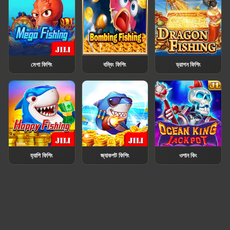
মেগা ফিশিং
বম্বিং ফিশিং
ড্রাগন ফিশিং
হ্যাপি ফিশিং
জ্যাকপট ফিশিং
ওশান কিং